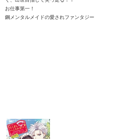
お仕事第一！
鋼メンタルメイドの愛されファンタジー