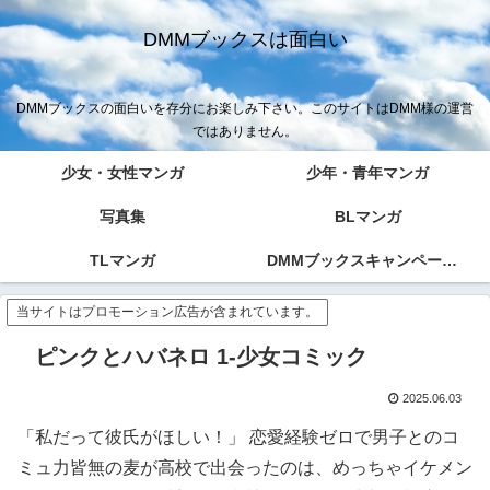
DMMブックスは面白い
DMMブックスの面白いを存分にお楽しみ下さい。このサイトはDMM様の運営
ではありません。
少女・女性マンガ
少年・青年マンガ
写真集
BLマンガ
TLマンガ
DMMブックスキャンペーン！！
当サイトはプロモーション広告が含まれています。
ピンクとハバネロ 1-少女コミック
2025.06.03
「私だって彼氏がほしい！」 恋愛経験ゼロで男子とのコ
ミュ力皆無の麦が高校で出会ったのは、めっちゃイケメン