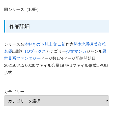
同シリーズ（10冊）
作品詳細
シリーズ名
本好きの下剋上 第四部
作家
勝木光
香月美夜
椎
名優
出版社
TOブックス
カテゴリー
少女マンガ
ジャンル
異
世界系
ファンタジー
ページ数174ページ配信開始日
2021/03/15 00:00ファイル容量197MBファイル形式EPUB
形式
カテゴリー