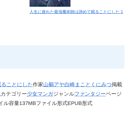
人生に疲れた最強魔術師は諦めて眠ることにした 1
眠ることにした
作家
山鵺アヤ
白崎まこと
くにみつ
掲載
A
カテゴリー
少女マンガ
ジャンル
ファンタジー
ページ
0ファイル容量137MBファイル形式EPUB形式