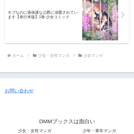
モブなのに過保護な公爵に溺愛されてい
ます【単行本版】1巻-少女コミック
ホーム
少女・女性マンガ
少女マンガ
お問い合わせ
DMMブックスは面白い
少女・女性マンガ
少年・青年マンガ