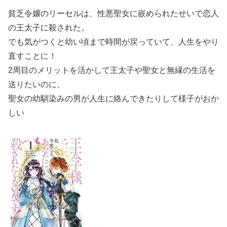
貧乏令嬢のリーセルは、性悪聖女に嵌められたせいで恋人
の王太子に殺された。
でも気がつくと幼い頃まで時間が戻っていて、人生をやり
直すことに！
2周目のメリットを活かして王太子や聖女と無縁の生活を
送りたいのに、
聖女の幼馴染みの男が人生に絡んできたりして様子がおか
しい