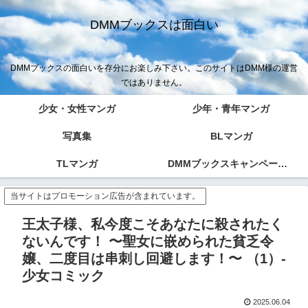
DMMブックスは面白い
DMMブックスの面白いを存分にお楽しみ下さい。このサイトはDMM様の運営
ではありません。
少女・女性マンガ
少年・青年マンガ
写真集
BLマンガ
TLマンガ
DMMブックスキャンペーン！！
当サイトはプロモーション広告が含まれています。
王太子様、私今度こそあなたに殺されたく
ないんです！ 〜聖女に嵌められた貧乏令
嬢、二度目は串刺し回避します！〜 （1）-
少女コミック
2025.06.04