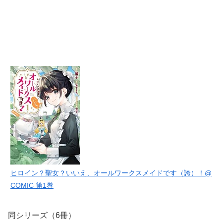
ヒロイン？聖女？いいえ、オールワークスメイドです（誇）！@
COMIC 第1巻
同シリーズ（6冊）