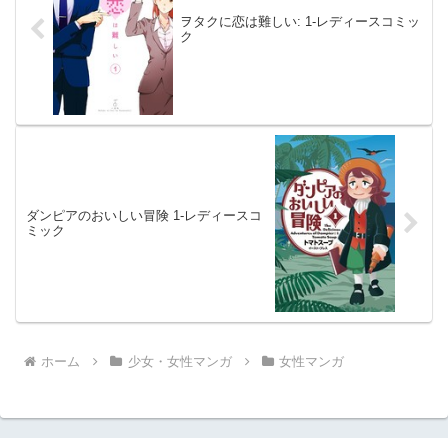
ヲタクに恋は難しい: 1-レディースコミッ
ク
ダンピアのおいしい冒険 1-レディースコ
ミック
ホーム
少女・女性マンガ
女性マンガ