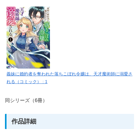
義妹に婚約者を奪われた落ちこぼれ令嬢は、天才魔術師に溺愛さ
れる（コミック） : 1
同シリーズ（6冊）
作品詳細