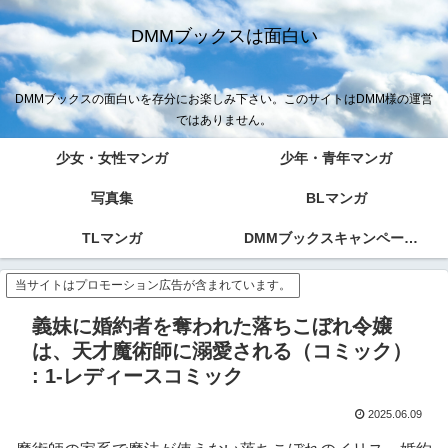
DMMブックスは面白い
DMMブックスの面白いを存分にお楽しみ下さい。このサイトはDMM様の運営
ではありません。
少女・女性マンガ
少年・青年マンガ
写真集
BLマンガ
TLマンガ
DMMブックスキャンペーン！！
当サイトはプロモーション広告が含まれています。
義妹に婚約者を奪われた落ちこぼれ令嬢
は、天才魔術師に溺愛される（コミック）
: 1-レディースコミック
2025.06.09