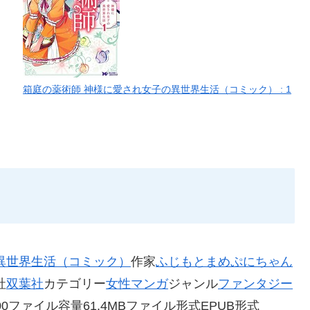
箱庭の薬術師 神様に愛され女子の異世界生活（コミック） : 1
異世界生活（コミック）
作家
ふじもとまめ
ぷにちゃん
社
双葉社
カテゴリー
女性マンガ
ジャンル
ファンタジー
0:00ファイル容量61.4MBファイル形式EPUB形式