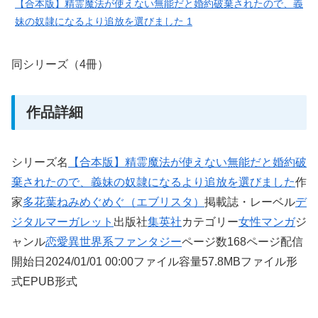
【合本版】精霊魔法が使えない無能だと婚約破棄されたので、義
妹の奴隷になるより追放を選びました 1
同シリーズ（4冊）
作品詳細
シリーズ名
【合本版】精霊魔法が使えない無能だと婚約破
棄されたので、義妹の奴隷になるより追放を選びました
作
家
多花葉ねみ
めぐめぐ（エブリスタ）
掲載誌・レーベル
デ
ジタルマーガレット
出版社
集英社
カテゴリー
女性マンガ
ジ
ャンル
恋愛
異世界系
ファンタジー
ページ数168ページ配信
開始日2024/01/01 00:00ファイル容量57.8MBファイル形
式EPUB形式