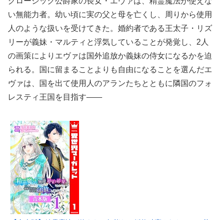
クロージック公爵家の長女・エヴァは、精霊魔法が使えな
い無能力者。幼い頃に実の父と母を亡くし、周りから使用
人のような扱いを受けてきた。婚約者である王太子・リズ
リーが義妹・マルティと浮気していることが発覚し、2人
の画策によりエヴァは国外追放か義妹の侍女になるかを迫
られる。国に留まることよりも自由になることを選んだエ
ヴァは、国を出て使用人のアランたちとともに隣国のフォ
レスティ王国を目指す――