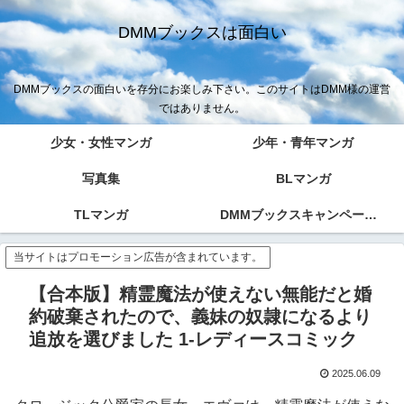
DMMブックスは面白い
DMMブックスの面白いを存分にお楽しみ下さい。このサイトはDMM様の運営
ではありません。
少女・女性マンガ
少年・青年マンガ
写真集
BLマンガ
TLマンガ
DMMブックスキャンペーン！！
当サイトはプロモーション広告が含まれています。
【合本版】精霊魔法が使えない無能だと婚
約破棄されたので、義妹の奴隷になるより
追放を選びました 1-レディースコミック
2025.06.09