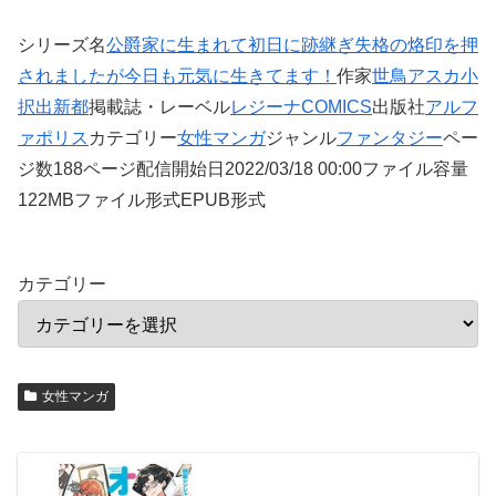
シリーズ名
公爵家に生まれて初日に跡継ぎ失格の烙印を押
されましたが今日も元気に生きてます！
作家
世鳥アスカ
小
択出新都
掲載誌・レーベル
レジーナCOMICS
出版社
アルフ
ァポリス
カテゴリー
女性マンガ
ジャンル
ファンタジー
ペー
ジ数188ページ配信開始日2022/03/18 00:00ファイル容量
122MBファイル形式EPUB形式
カテゴリー
女性マンガ