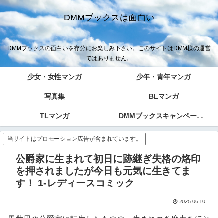
DMMブックスは面白い
DMMブックスの面白いを存分にお楽しみ下さい。このサイトはDMM様の運営
ではありません。
少女・女性マンガ
少年・青年マンガ
写真集
BLマンガ
TLマンガ
DMMブックスキャンペーン！！
当サイトはプロモーション広告が含まれています。
公爵家に生まれて初日に跡継ぎ失格の烙印
を押されましたが今日も元気に生きてま
す！ 1-レディースコミック
2025.06.10