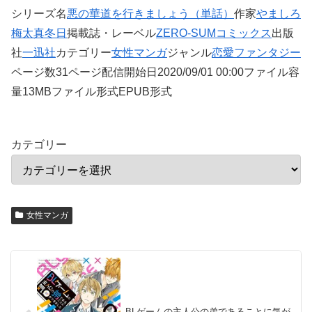
シリーズ名
悪の華道を行きましょう（単話）
作家
やましろ
梅太
真冬日
掲載誌・レーベル
ZERO-SUMコミックス
出版
社
一迅社
カテゴリー
女性マンガ
ジャンル
恋愛
ファンタジー
ページ数31ページ配信開始日2020/09/01 00:00ファイル容
量13MBファイル形式EPUB形式
カテゴリー
女性マンガ
BLゲームの主人公の弟であることに気が