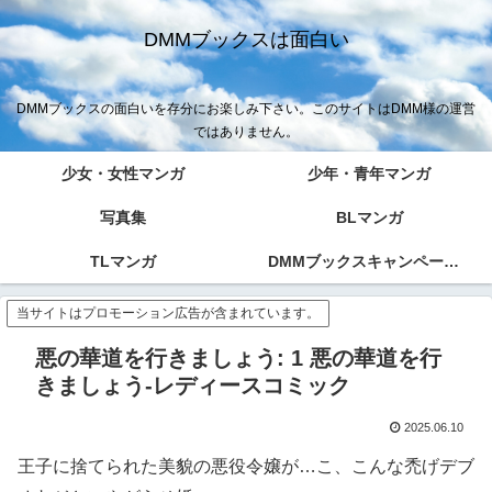
DMMブックスは面白い
DMMブックスの面白いを存分にお楽しみ下さい。このサイトはDMM様の運営
ではありません。
少女・女性マンガ
少年・青年マンガ
写真集
BLマンガ
TLマンガ
DMMブックスキャンペーン！！
当サイトはプロモーション広告が含まれています。
悪の華道を行きましょう: 1 悪の華道を行
きましょう-レディースコミック
2025.06.10
王子に捨てられた美貌の悪役令嬢が…こ、こんな禿げデブ