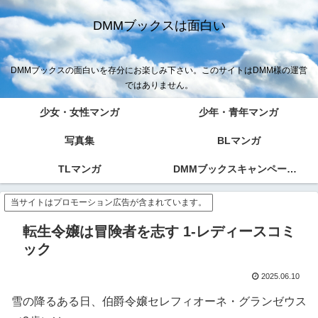
DMMブックスは面白い
DMMブックスの面白いを存分にお楽しみ下さい。このサイトはDMM様の運営
ではありません。
少女・女性マンガ
少年・青年マンガ
写真集
BLマンガ
TLマンガ
DMMブックスキャンペーン！！
当サイトはプロモーション広告が含まれています。
転生令嬢は冒険者を志す 1-レディースコミ
ック
2025.06.10
雪の降るある日、伯爵令嬢セレフィオーネ・グランゼウス