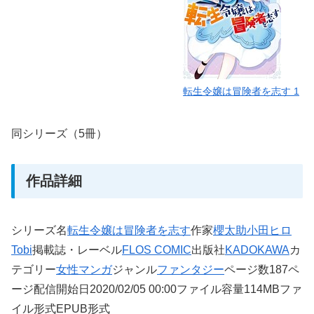
転生令嬢は冒険者を志す 1
同シリーズ（5冊）
作品詳細
シリーズ名
転生令嬢は冒険者を志す
作家
櫻太助
小田ヒロ
Tobi
掲載誌・レーベル
FLOS COMIC
出版社
KADOKAWA
カ
テゴリー
女性マンガ
ジャンル
ファンタジー
ページ数187ペ
ージ配信開始日2020/02/05 00:00ファイル容量114MBファ
イル形式EPUB形式