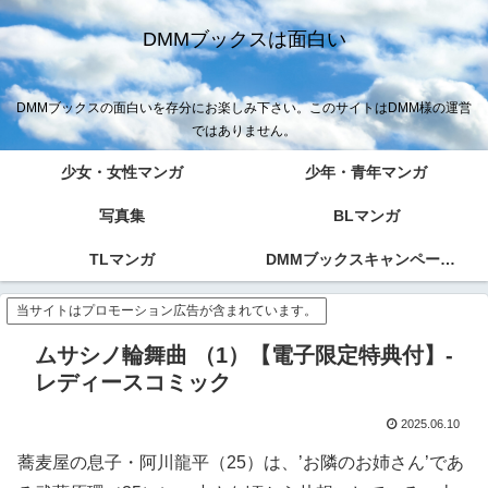
DMMブックスは面白い
DMMブックスの面白いを存分にお楽しみ下さい。このサイトはDMM様の運営
ではありません。
少女・女性マンガ
少年・青年マンガ
写真集
BLマンガ
TLマンガ
DMMブックスキャンペーン！！
当サイトはプロモーション広告が含まれています。
ムサシノ輪舞曲 （1）【電子限定特典付】-
レディースコミック
2025.06.10
蕎麦屋の息子・阿川龍平（25）は、’お隣のお姉さん’であ