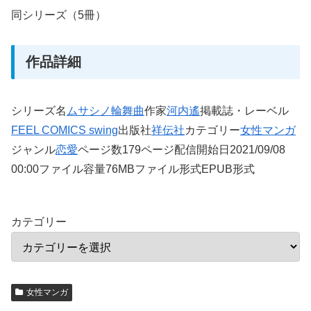
同シリーズ（5冊）
作品詳細
シリーズ名
ムサシノ輪舞曲
作家
河内遙
掲載誌・レーベル
FEEL COMICS swing
出版社
祥伝社
カテゴリー
女性マンガ
ジャンル
恋愛
ページ数179ページ配信開始日2021/09/08
00:00ファイル容量76MBファイル形式EPUB形式
カテゴリー
女性マンガ