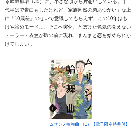
る武蔵原環（35）に、小さな頃から片想いしている。十
代半ばで告白もしたけれど「家族同然の弟あつかい」な上
に「10歳差」のせいで意識してもらえず、この10年はも
はや諦めモード…。そこへ突然、とぼけた色気の食えない
テーラー・衣笠が環の前に現れ、まんまと恋を始められか
けてしまい…
ムサシノ輪舞曲 （1）【電子限定特典付】