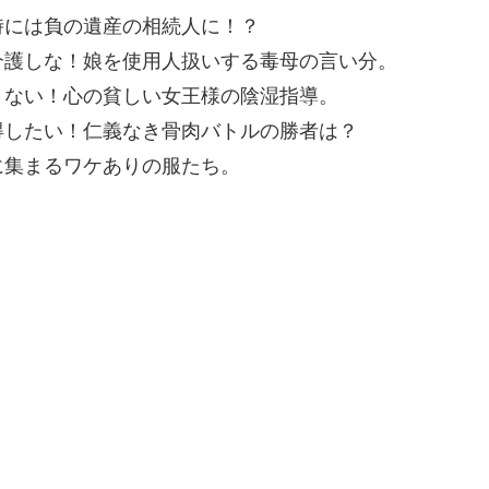
時には負の遺産の相続人に！？
介護しな！娘を使用人扱いする毒母の言い分。
さない！心の貧しい女王様の陰湿指導。
得したい！仁義なき骨肉バトルの勝者は？
に集まるワケありの服たち。