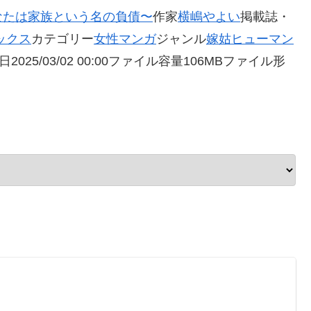
なたは家族という名の負債〜
作家
横嶋やよい
掲載誌・
ックス
カテゴリー
女性マンガ
ジャンル
嫁姑
ヒューマン
025/03/02 00:00ファイル容量106MBファイル形