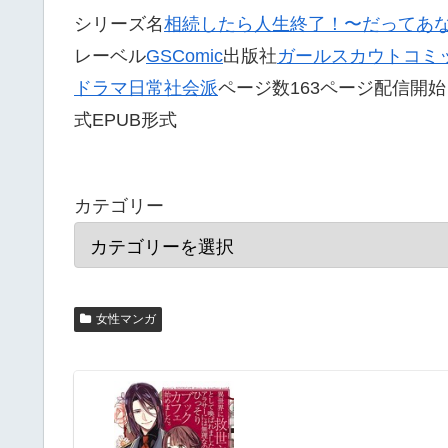
シリーズ名
相続したら人生終了！〜だってあ
レーベル
GSComic
出版社
ガールスカウトコミ
ドラマ
日常
社会派
ページ数163ページ配信開始日2
式EPUB形式
カテゴリー
女性マンガ