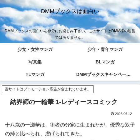
DMMブックスは面白い
DMMブックスの面白いを存分にお楽しみ下さい。このサイトはDMM様の運営
ではありません。
少女・女性マンガ
少年・青年マンガ
写真集
BLマンガ
TLマンガ
DMMブックスキャンペーン！！
当サイトはプロモーション広告が含まれています。
結界師の一輪華 1-レディースコミック
2025.06.12
十八歳の一瀬華は、術者の分家に生まれたが、優秀な双子
の姉と比べられ、虐げられてきた。