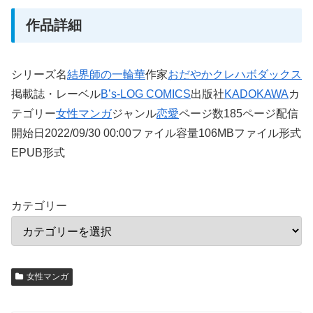
作品詳細
シリーズ名
結界師の一輪華
作家
おだやか
クレハ
ボダックス
掲載誌・レーベル
B’s-LOG COMICS
出版社
KADOKAWA
カ
テゴリー
女性マンガ
ジャンル
恋愛
ページ数185ページ配信
開始日2022/09/30 00:00ファイル容量106MBファイル形式
EPUB形式
カテゴリー
女性マンガ