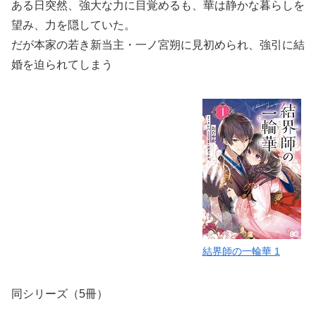
ある日突然、強大な力に目覚めるも、華は静かな暮らしを
望み、力を隠していた。
だが本家の若き新当主・一ノ宮朔に見初められ、強引に結
婚を迫られてしまう
結界師の一輪華 1
同シリーズ（5冊）