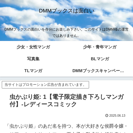
DMMブックスは面白い
DMMブックスの面白いを存分にお楽しみ下さい。このサイトはDMM様の運営
ではありません。
少女・女性マンガ
少年・青年マンガ
写真集
BLマンガ
TLマンガ
DMMブックスキャンペーン！！
当サイトはプロモーション広告が含まれています。
虫かぶり姫: 1【電子限定描き下ろしマンガ
付】-レディースコミック
2025.06.13
「虫かぶり姫」のあだ名を持つ、本が大好きな侯爵令嬢・