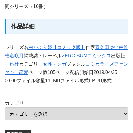
同シリーズ（10冊）
作品詳細
シリーズ名
虫かぶり姫【コミック版】
作家
喜久田ゆい
由唯
椎名咲月
掲載誌・レーベル
ZERO-SUMコミックス
出版社
一迅社
カテゴリー
女性マンガ
ジャンル
コミカライズ
ファン
タジー
恋愛
ページ数185ページ配信開始日2019/04/25
00:00ファイル容量111MBファイル形式EPUB形式
カテゴリー