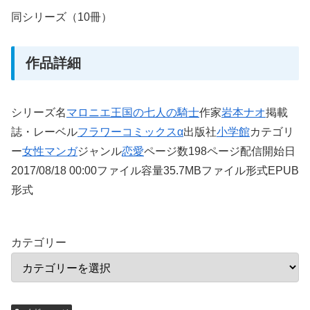
同シリーズ（10冊）
作品詳細
シリーズ名
マロニエ王国の七人の騎士
作家
岩本ナオ
掲載
誌・レーベル
フラワーコミックスα
出版社
小学館
カテゴリ
ー
女性マンガ
ジャンル
恋愛
ページ数198ページ配信開始日
2017/08/18 00:00ファイル容量35.7MBファイル形式EPUB
形式
カテゴリー