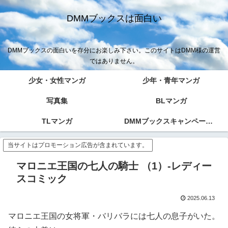
DMMブックスは面白い
DMMブックスの面白いを存分にお楽しみ下さい。このサイトはDMM様の運営
ではありません。
少女・女性マンガ
少年・青年マンガ
写真集
BLマンガ
TLマンガ
DMMブックスキャンペーン！！
当サイトはプロモーション広告が含まれています。
マロニエ王国の七人の騎士 （1）-レディー
スコミック
2025.06.13
マロニエ王国の女将軍・バリバラには七人の息子がいた。