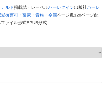
ドナルド
掲載誌・レーベル
ハーレクイン
出版社
ハーレ
恋愛
御曹司・富豪・貴族・令嬢
ページ数128ページ配
0MBファイル形式EPUB形式