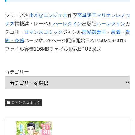
シリーズ名
小さなエンジェル
作家
宮城朗子
マリオンレノッ
クス
掲載誌・レーベル
ハーレクイン
出版社
ハーレクイン
カ
テゴリー
ロマンスコミック
ジャンル
恋愛
御曹司・富豪・貴
族・令嬢
ページ数128ページ配信開始日2024/02/09 00:00
ファイル容量116MBファイル形式EPUB形式
カテゴリー
ロマンスコミック