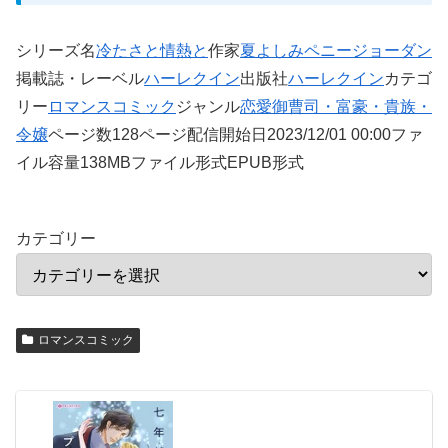
シリーズ名
冷たさと情熱と
作家
夏よしみ
ペニージョーダン
掲載誌・レーベル
ハーレクイン
出版社
ハーレクイン
カテゴ
リー
ロマンスコミック
ジャンル
恋愛
御曹司・富豪・貴族・
令嬢
ページ数128ページ配信開始日2023/12/01 00:00ファ
イル容量138MBファイル形式EPUB形式
カテゴリー
ロマンスコミック