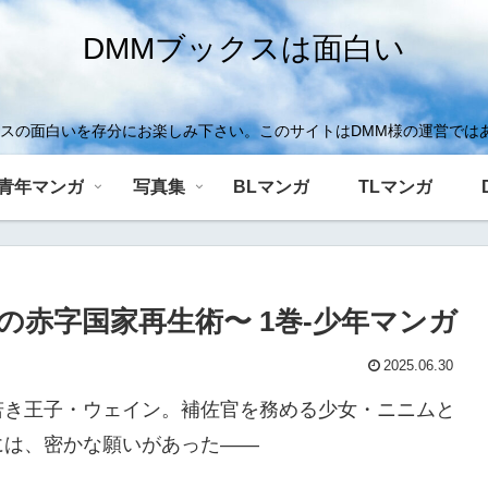
DMMブックスは面白い
クスの面白いを存分にお楽しみ下さい。このサイトはDMM様の運営では
青年マンガ
写真集
BLマンガ
TLマンガ
赤字国家再生術〜 1巻-少年マンガ
2025.06.30
若き王子・ウェイン。補佐官を務める少女・ニニムと
には、密かな願いがあった――