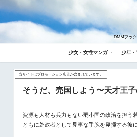
DMMブッ
少女・女性マンガ
少年・
当サイトはプロモーション広告が含まれています。
そうだ、売国しよう〜天才王子の
資源も人材も兵力もない弱小国の政治を担う
ともに為政者として見事な手腕を発揮する彼