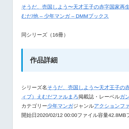
そうだ、売国しよう〜天才王子の赤字国家再生術〜
むだ/他 – 少年マンガ – DMMブックス
同シリーズ（16冊）
作品詳細
シリーズ名
そうだ、売国しよう〜天才王子の
ィブ）
えむだ
ファルまろ
掲載誌・レーベル
ガ
カテゴリー
少年マンガ
ジャンル
アクション
フ
開始日2020/02/12 00:00ファイル容量42.