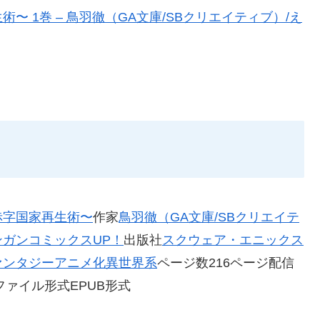
 1巻 – 鳥羽徹（GA文庫/SBクリエイティブ）/え
赤字国家再生術〜
作家
鳥羽徹（GA文庫/SBクリエイテ
ンガンコミックスUP！
出版社
スクウェア・エニックス
ァンタジー
アニメ化
異世界系
ページ数216ページ配信
8MBファイル形式EPUB形式