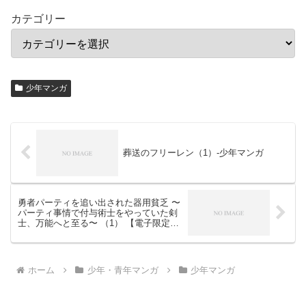
カテゴリー
少年マンガ
葬送のフリーレン（1）-少年マンガ
勇者パーティを追い出された器用貧乏 〜
パーティ事情で付与術士をやっていた剣
士、万能へと至る〜 （1） 【電子限定描
きおろしペーパー付き】-少年マンガ
ホーム
少年・青年マンガ
少年マンガ