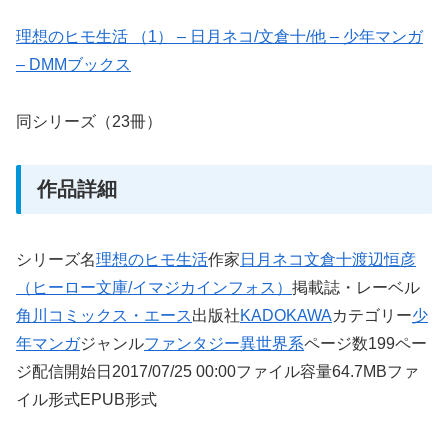
理想のヒモ生活 （1） – 日月ネコ/文倉十/他 – 少年マンガ
– DMMブックス
同シリーズ（23冊）
作品詳細
シリーズ名
理想のヒモ生活
作家
日月ネコ
文倉十
渡辺恒彦
（ヒーロー文庫/イマジカインフォス）
掲載誌・レーベル
角川コミックス・エース
出版社
KADOKAWA
カテゴリー
少
年マンガ
ジャンル
ファンタジー
異世界系
ページ数199ペー
ジ配信開始日2017/07/25 00:00ファイル容量64.7MBファ
イル形式EPUB形式