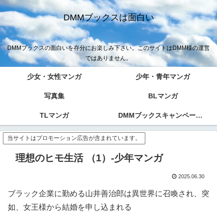
DMMブックスは面白い
DMMブックスの面白いを存分にお楽しみ下さい。このサイトはDMM様の運営
ではありません。
少女・女性マンガ
少年・青年マンガ
写真集
BLマンガ
TLマンガ
DMMブックスキャンペーン！！
当サイトはプロモーション広告が含まれています。
理想のヒモ生活 （1）-少年マンガ
2025.06.30
ブラック企業に勤める山井善治郎は異世界に召喚され、突
如、女王様から結婚を申し込まれる