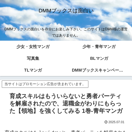
DMMブックスは面白い
DMMブックスの面白いを存分にお楽しみ下さい。このサイトはDMM様の運営
ではありません。
少女・女性マンガ
少年・青年マンガ
写真集
BLマンガ
TLマンガ
DMMブックスキャンペーン！！
当サイトはプロモーション広告が含まれています。
育成スキルはもういらないと勇者パーティ
を解雇されたので、退職金がわりにもらっ
た【領地】を強くしてみる 1巻-青年マンガ
2025.07.01