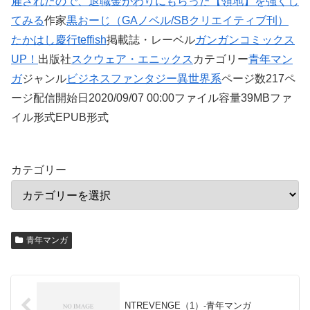
雇されたので、退職金がわりにもらった【領地】を強くし
てみる
作家
黒おーじ（GAノベル/SBクリエイティブ刊）
たかはし慶行
teffish
掲載誌・レーベル
ガンガンコミックス
UP！
出版社
スクウェア・エニックス
カテゴリー
青年マン
ガ
ジャンル
ビジネス
ファンタジー
異世界系
ページ数217ペ
ージ配信開始日2020/09/07 00:00ファイル容量39MBファ
イル形式EPUB形式
カテゴリー
青年マンガ
NTREVENGE（1）-青年マンガ