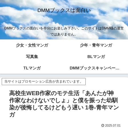
DMMブックスは面白い
DMMブックスの面白いを存分にお楽しみ下さい。このサイトはDMM様の運営
ではありません。
少女・女性マンガ
少年・青年マンガ
写真集
BLマンガ
TLマンガ
DMMブックスキャンペーン！！
当サイトはプロモーション広告が含まれています。
高校生WEB作家のモテ生活「あんたが神
作家なわけないでしょ」と僕を振った幼馴
染が後悔してるけどもう遅い 1巻-青年マン
ガ
2025.07.01