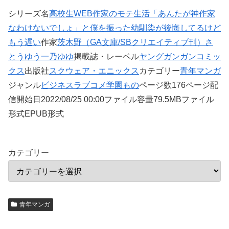
シリーズ名
高校生WEB作家のモテ生活「あんたが神作家
なわけないでしょ」と僕を振った幼馴染が後悔してるけど
もう遅い
作家
茨木野（GA文庫/SBクリエイティブ刊）
さ
とうゆう
一乃ゆゆ
掲載誌・レーベル
ヤングガンガンコミッ
クス
出版社
スクウェア・エニックス
カテゴリー
青年マンガ
ジャンル
ビジネス
ラブコメ
学園もの
ページ数176ページ配
信開始日2022/08/25 00:00ファイル容量79.5MBファイル
形式EPUB形式
カテゴリー
青年マンガ