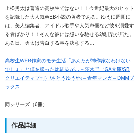
上松勇太は普通の高校生ではない！！今世紀最大のヒット
を記録した大人気WEB小説の著者である。ゆえに周囲に
は、美人編集者、アイドル歌手や人気声優など彼を溺愛す
る者ばかり！！そんな彼には想いを馳せる幼馴染が居た。
ある日、勇太は告白する事を決意する…
高校生WEB作家のモテ生活「あんたが神作家なわけない
でしょ」と僕を振った幼馴染が… – 茨木野（GA文庫/SB
クリエイティブ刊）/さとうゆう/他 – 青年マンガ – DMMブ
ックス
同シリーズ（6冊）
作品詳細