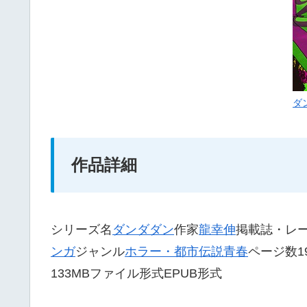
ダ
作品詳細
シリーズ名
ダンダダン
作家
龍幸伸
掲載誌・レ
ンガ
ジャンル
ホラー・都市伝説
青春
ページ数19
133MBファイル形式EPUB形式