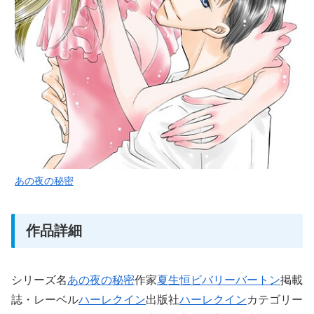
あの夜の秘密
作品詳細
シリーズ名
あの夜の秘密
作家
夏生恒
ビバリーバートン
掲載
誌・レーベル
ハーレクイン
出版社
ハーレクイン
カテゴリー